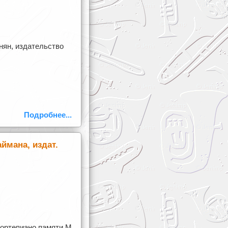
анян, издательство
Подробнее...
аймана, издат.
фортепиано памяти М.