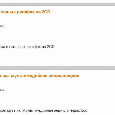
гитарных риффах на 2CD
лла
ока в гитарных риффах на 2CD
зыка. мультимедийная энциклопедия
лла
кая музыка. Мультимедийная энциклопедия. 1cd