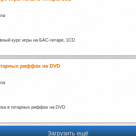
лла
вный курс игры на БАС-гитаре, 1CD
гитарных риффах на DVD
лла
ока в гитарных риффах на DVD
Загрузить ещё