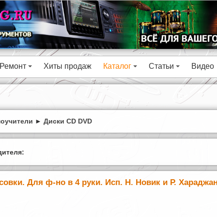
Ремонт
Хиты продаж
Каталог
Статьи
Видео
+
+
+
моучители
►
Диски CD DVD
ителя:
овки. Для ф-но в 4 руки. Исп. Н. Новик и Р. Хараджа