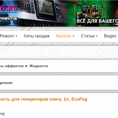
Ремонт
Хиты продаж
Каталог
Статьи
Видео
+
+
+
ры эффектов
►
Жидкости
ителя:
ость для генераторов снега, 1л, EcoFog
Fog