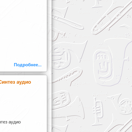
Подробнее...
Синтез аудио
нтез аудио