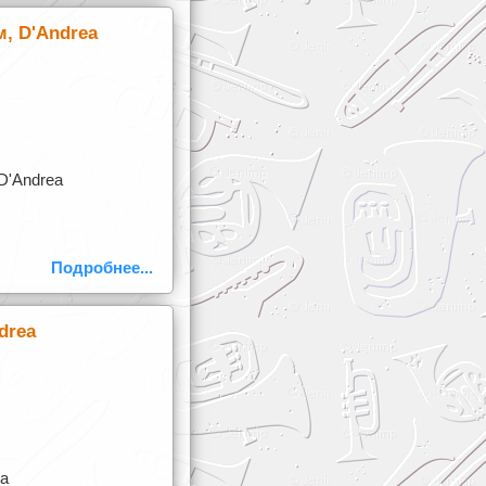
м, D'Andrea
D'Andrea
Подробнее...
drea
ea