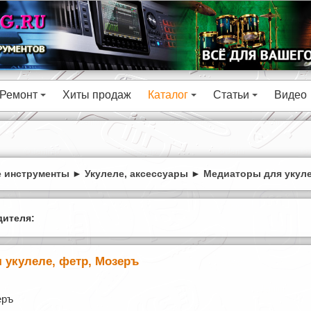
Ремонт
Хиты продаж
Каталог
Статьи
Видео
+
+
+
 инструменты
►
Укулеле, аксессуары
►
Медиаторы для укул
ителя:
 укулеле, фетр, Мозеръ
еръ